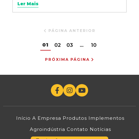
Ler Mais
PÁGINA ANTERIOR
01
02
03
...
10
PRÓXIMA PÁGINA
Início
A Empresa
Produtos
Implementos
Agroindústria
Contato
Notícias