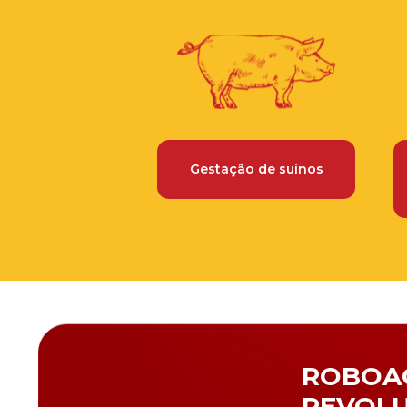
Gestação de suínos
ROBOAG
REVOL