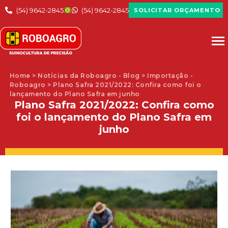
(54) 9642-2845
(54) 9642-2845
SOLICITAR ORÇAMENTO
Home > Notícias da Roboagro - Blog > Importação -
Roboagro > Plano Safra 2021/2022: Confira como foi o
lançamento do Plano Safra em junho
Plano Safra 2021/2022: Confira como
foi o lançamento do Plano Safra em
junho