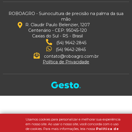
ROBOAGRO - Suinocultura de precisão na palma da sua
mão
R. Claudir Paulo Belenzier, 1207
Centenário - CEP: 95045-120
Caxias do Sul - RS - Brasil
(54) 9642-2845
(54) 9642-2845
contato@roboagro.com.br
Política de Privacidade
Usamos cookies para personalizar e melhorar sua experiência
em nosso site. Ao usar o nosso site, você concorda com o uso
de cookies. Para mais informações, leia nossa
Política de