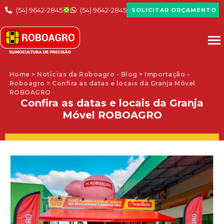
(54) 9642-2845
(54) 9642-2845
SOLICITAR ORÇAMENTO
Home > Notícias da Roboagro - Blog > Importação -
Roboagro > Confira as datas e locais da Granja Móvel
ROBOAGRO
Confira as datas e locais da Granja
Móvel ROBOAGRO